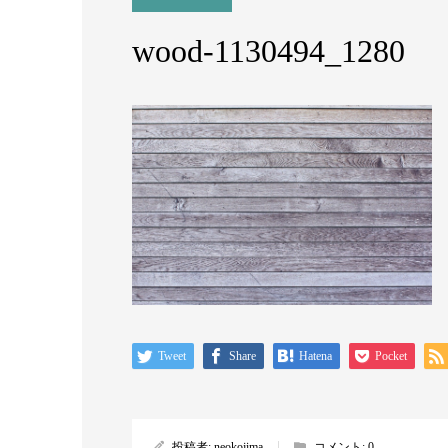
wood-1130494_1280
Tweet
Share
Hatena
Pocket
投稿者:
neokojima
コメント:
0