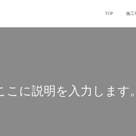
TOP
施工
こ
こ
に
説
明
を
入
力
し
ま
す
こ
こ
に