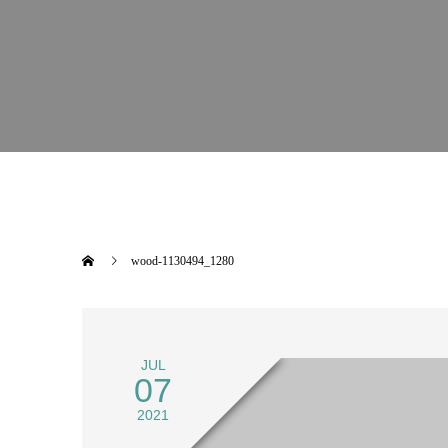
wood-1130494_1280
JUL
07
2021