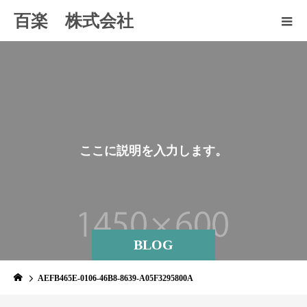
百楽 株式会社
こ
こ
に
説
明
を
入
力
し
ま
す
。
BLOG
AEFB465E-0106-46B8-8639-A05F3295800A